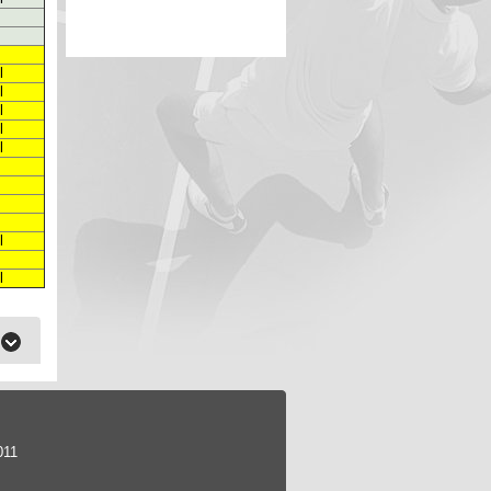
l
l
l
l
l
l
l
011