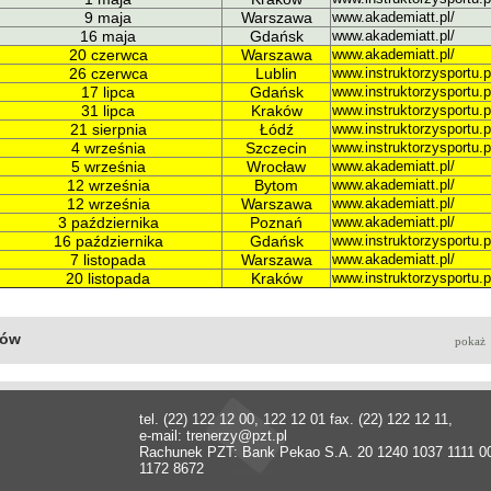
9 maja
Warszawa
www.akademiatt.pl/
16 maja
Gdańsk
www.akademiatt.pl/
20 czerwca
Warszawa
www.akademiatt.pl/
26 czerwca
Lublin
www.instruktorzysportu.p
17 lipca
Gdańsk
www.instruktorzysportu.p
31 lipca
Kraków
www.instruktorzysportu.p
21 sierpnia
Łódź
www.instruktorzysportu.p
4 września
Szczecin
www.instruktorzysportu.p
5 września
Wrocław
www.akademiatt.pl/
12 września
Bytom
www.akademiatt.pl/
12 września
Warszawa
www.akademiatt.pl/
3 października
Poznań
www.akademiatt.pl/
16 października
Gdańsk
www.instruktorzysportu.p
7 listopada
Warszawa
www.akademiatt.pl/
20 listopada
Kraków
www.instruktorzysportu.p
sów
pokaż
tel. (22) 122 12 00, 122 12 01 fax. (22) 122 12 11,
e-mail:
trenerzy@pzt.pl
Rachunek PZT: Bank Pekao S.A. 20 1240 1037 1111 0
1172 8672