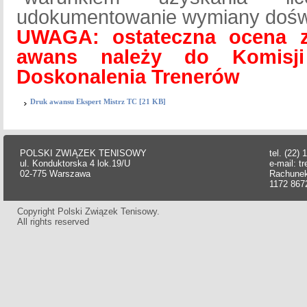
udokumentowanie wymiany doś
UWAGA: ostateczna ocena 
awans należy do Komisji
Doskonalenia Trenerów
Druk awansu Ekspert Mistrz TC [21 KB]
POLSKI ZWIĄZEK TENISOWY
tel. (22)
ul. Konduktorska 4 lok.19/U
e-mail:
t
02-775 Warszawa
Rachunek
1172 867
Copyright Polski Związek Tenisowy.
All rights reserved