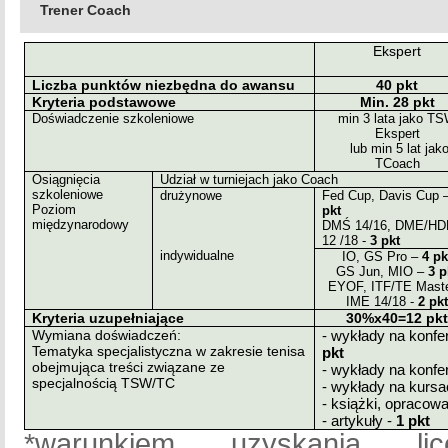
Trener Coach
Ekspert
Liczba punktów niezbędna do awansu
40 pkt
Kryteria podstawowe
Min. 28 pkt
Doświadczenie szkoleniowe
min 3 lata jako T
Ekspert
lub min 5 lat jak
TCoach
Osiągnięcia
Udział w turniejach jako Coach
szkoleniowe
drużynowe
Fed Cup, Davis Cup 
Poziom
pkt
międzynarodowy
DMŚ 14/16, DME/H
12 /18 -
3 pkt
indywidualne
IO, GS Pro –
4 pk
GS Jun, MIO –
3 p
EYOF, ITF/TE Maste
IME 14/18 -
2 pk
Kryteria uzupełniające
30%x40=12 pk
Wymiana doświadczeń:
- wykłady na konf
Tematyka specjalistyczna w zakresie tenisa
pkt
obejmująca treści związane ze
- wykłady na konf
specjalnością TSW/TC
- wykłady na kurs
- książki, opracow
- artykuły -
1 pkt
*warunkiem uzyskania lic