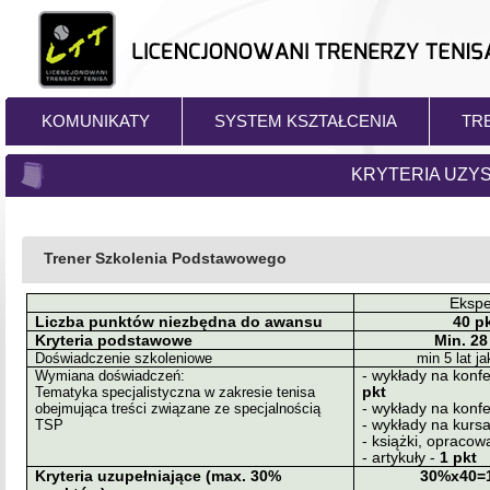
KOMUNIKATY
SYSTEM KSZTAŁCENIA
TR
KRYTERIA UZYS
Trener Szkolenia Podstawowego
Ekspe
Liczba punktów niezbędna do awansu
40 p
Kryteria podstawowe
Min. 28
Doświadczenie szkoleniowe
min 5 lat j
Wymiana doświadczeń:
- wykłady na kon
Tematyka specjalistyczna w zakresie tenisa
pkt
obejmująca treści związane ze specjalnością
- wykłady na konf
TSP
- wykłady na kurs
- książki, opraco
- artykuły -
1 pkt
Kryteria uzupełniające (max. 30%
30%x40=1