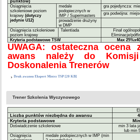
punktów)
Osiągnięcia
medale
gra pojedyncza: miej
szkoleniowe poziom
podopiecznych w
gra podwójna: miejsc
krajowy
(dotyczy
IMP / Supermasters
jedynie U12)
prowadzenie drużyny
w DMP
Osiągnięcia szkoleniowe
Talentiada
Finał ogólnopo
poziom krajowy
Eliminacje/półf
Kryteria podstawowe TSW
Max 25%x40
UWAGA: ostateczna ocena 
awans należy do Komisji
Doskonalenia Trenerów
Druk awansu Ekspert Mistrz TSP [20 KB]
Trener Szkolenia Wyczynowego
E
Liczba punktów niezbędna do awansu
4
Kryteria podstawowe
Min
Doświadczenie szkoleniowe
min 3 lata 
lub min 
Osiągnięcia
medale podopiecznych w IMP (min