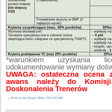
szkoleniowe
2 zawodników)
poziom krajowy
(nie dotyczy
U12)
Prowadzenie drużyny w DMP (3
najlepsze wyniki)
Kryteria uzupełniające (max. 30% punktów)
30%x
Wymiana doświadczeń:
- wykłady n
Tematyka specjalistyczna w zakresie tenisa
–
4 pkt
obejmująca treści związane ze specjalnością TSW/TC
- wykłady na
- wykłady n
- książki, o
- artykuły -
1
Kryteria podstawowe TC (max 25% punktów)
25%x
*warunkiem uzyskania lic
udokumentowanie wymiany doś
UWAGA: ostateczna ocena 
awans należy do Komisji
Doskonalenia Trenerów
Druk awansu Ekspert Mistrz TSW [20 KB]